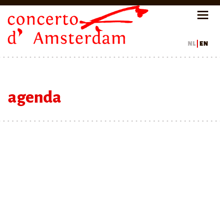
nl
en
agenda