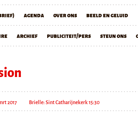
rief)
agenda
over ons
beeld en geluid
ire
archief
publiciteit/pers
steun ons
sion
mrt 2017
Brielle: Sint Catharijnekerk 15:30